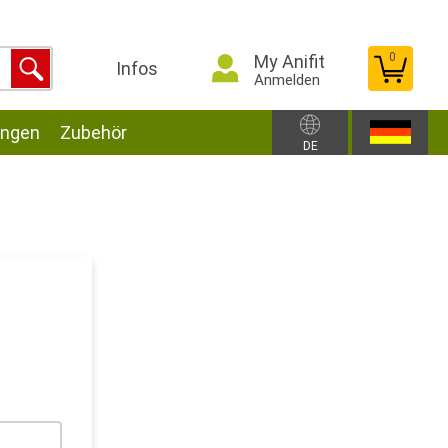
0
My Anifit
Infos
Anmelden
ungen
Zubehör
DE