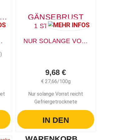
OLO POWERKICK
GÄNSEBRUST
1 STÜCK, 35G
S / SUPERFOODS
NUR SOLANGE VORRAT REICHT GEFRIERGETROCKNETE FLEISCHSTÜCKE
)
9,68 €
€ 27,66/100g
net
Nur solange Vorrat reicht
Gefriergetrocknete
Fleischstücke
IN DEN
WARENKORB