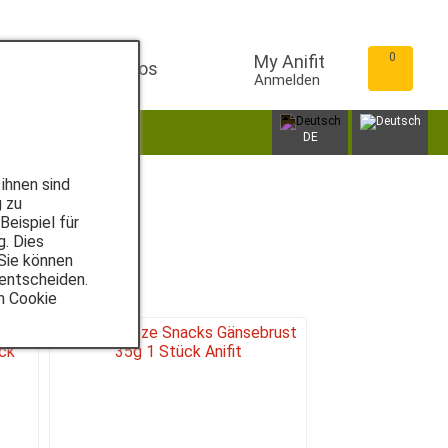
0
My Anifit
Infos
Anmelden
ungen
Zubehör
DE
ihnen sind
g zu
eispiel für
g. Dies
 Sie können
 entscheiden.
n Cookie