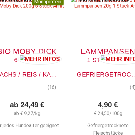
Monoprotein
BIO MOBY DICK
LAMMPANSEN
6 STÜCK
1 STÜCK, 20G
LACHS / REIS / KAROTTE
GEFRIERGETROCKNETE FL
(16)
(4
ab 24,49 €
4,90 €
ab € 9,27/kg
€ 24,50/100g
r jedes Hundealter geeignet
Gefriergetrocknete
Fleischstücke