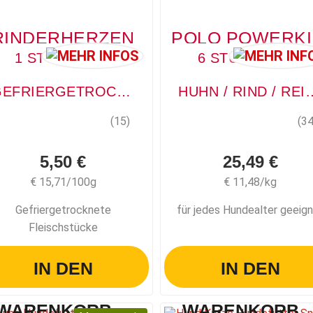
RINDERHERZEN
P
1 STÜCK, 35G
6 STÜCK, 370G
GEFRIERGETROCKNETE FLEISCHSTÜCKE
HUHN / RIND / REI
(15)
(34
5,50 €
25,49 €
€ 15,71/100g
€ 11,48/kg
Gefriergetrocknete
für jedes Hundealter geeig
Fleischstücke
IN DEN
IN DEN
WARENKORB
WARENKORB