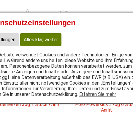
nschutzeinstellungen
Katze
Provital
utter
Flocken
B.A.R.F.
Snacks
Nahrungsergänz
ellungen
Alles klar, weiter
ebsite verwendet Cookies und andere Technologien. Einige von 
ell, während andere uns helfen, diese Website und Ihre Erfahrun
ern. Personenbezogene Daten können verarbeitet werden, zum B
HLUNGEN
lisierte Anzeigen und Inhalte oder Anzeigen- und Inhaltsmessun
t ggf. eine Datenverarbeitung außerhalb des EWR (z.B. USA) ein.
n Einsatz aller nicht notwendigen Cookies in den „Einstellungen“
 Informationen zur Verarbeitung Ihrer Daten und zum Einsatz vo
n Sie in unserer Datenschutzerklärung.
Erfahren Sie mehr