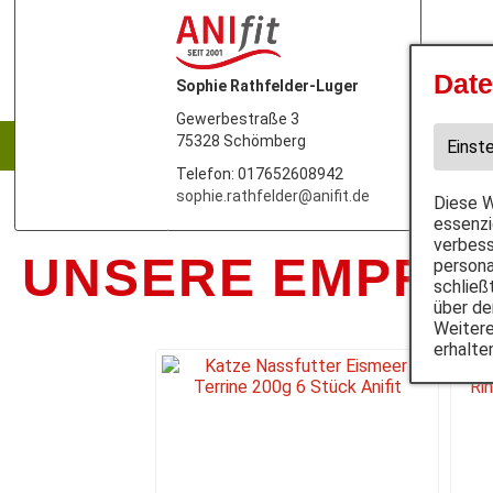
Date
Sophie Rathfelder-Luger
Hund
Gewerbestraße 3
75328 Schömberg
Nassf
Einst
Telefon: 017652608942
sophie.rathfelder@anifit.de
Diese W
essenzi
verbess
UNSERE EMPFE
persona
schließ
über de
Weitere
erhalte